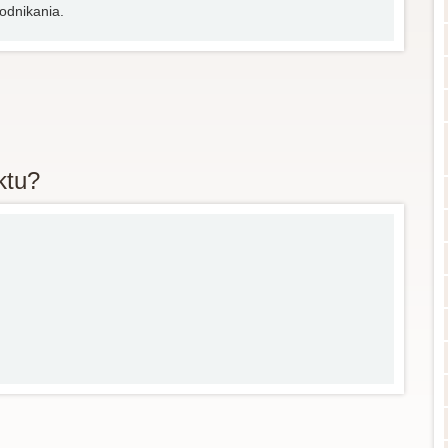
podnikania.
ktu?