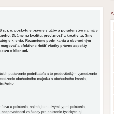
A
r. o. poskytuje právne služby a poradenstvo najmä v
ného. Dbáme na kvalitu, precíznosť a kreativitu. Sme
atégie klienta. Rozumieme podnikania a obchodným
eagovať a efektívne riešiť všetky právne aspekty
ctvo s klientmi.
úcich postavenie podnikateľa a to predovšetkým vymedzenie
 vymedzenie obchodného majetku a obchodného imania,
ružstiev.
ctva a poistenia, najmä jednotlivými typmi poistenia,
zodpovednosti za škody pre poistenie fyzických aj