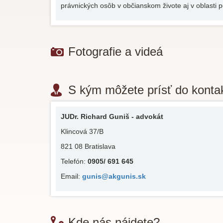
právnických osôb v občianskom živote aj v oblasti 
Fotografie a videá
S kým môžete prísť do konta
JUDr. Richard Guniš - advokát
Klincová 37/B
821 08 Bratislava
Telefón:
0905/ 691 645
Email:
gunis@akgunis.sk
Kde nás nájdete?