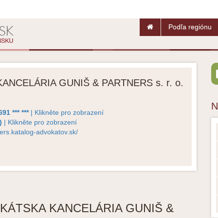
Podľa regiónu
NCELÁRIA GUNIŠ & PARTNERS s. r. o.
N
91 *** ***
| Klikněte pro zobrazení
)
| Klikněte pro zobrazení
ners.katalog-advokatov.sk/
ADVOKÁTSKA KANCELÁRIA GUNIŠ &