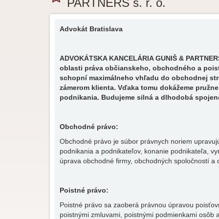
PARTNERS s. r. o.
Advokát Bratislava
ADVOKÁTSKA KANCELÁRIA GUNIŠ & PARTNERS s. 
oblasti práva občianskeho, obchodného a poist
schopní maximálneho vhľadu do obchodnej str
zámerom klienta. Vďaka tomu dokážeme pružne r
podnikania. Budujeme silná a dlhodobá spojene
Obchodné právo:
Obchodné právo je súbor právnych noriem upravuj
podnikania a podnikateľov, konanie podnikateľa,
úprava obchodné firmy, obchodných spoločností a d
Poistné právo:
Poistné právo sa zaoberá právnou úpravou poisťovní
poistnými zmluvami, poistnými podmienkami osôb a 