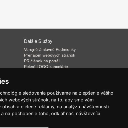
Ďalšie Služby
Verejné Zmluvné Podmienky
Prenájom webových stránok
PR článok na portáli
Pekné LOGO kancelárie
ateľa
Napíšeme odborný text
Školenie predaja
ies
Databázový software k prenájmu
echnológie sledovania používame na zlepšenie vášho
ašich webových stránok, na to, aby sme vám
 obsah a cielené reklamy, na analýzu návštevnosti
a na pochopenie toho, odkiaľ naši návštevníci