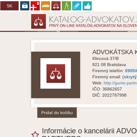
CZ
SK
ADVOKÁTSKA KA
Klincová 37/B
821 08
Bratislava
Firemný telefón:
0905/6
Firemný email:
(skrytý
Web:
http://gunis-part
IČO:
36862657
DIČ:
2022787998
Pridať do košíku
Informácie o kancelárii 