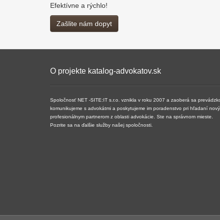
Efektívne a rýchlo!
Zašlite nám dopyt
O projekte katalog-advokatov.sk
Spoločnosť NET -SITE:IT s.r.o. vznikla v roku 2007 a ​​zaoberá sa prevádzk
komunikujeme s advokátmi a poskytujeme im poradenstvo pri hľadaní nových 
profesionálnym partnerom z oblasti advokácie. Ste na správnom mieste.
Pozrite sa na ďalšie služby našej spoločnosti.