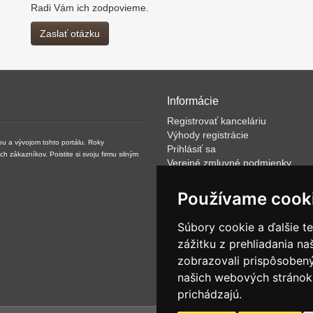
Radi Vám ich zodpovieme.
Zaslať otázku
Informácie
Registrovať kanceláriu
Výhody registrácie
ou a vývojom tohto portálu. Roky
Prihlásiť sa
zákazníkov. Poistite si svoju firmu silným
Verejné zmluvné podmienky
Klientské podmienky prevádzkov
VOP
Používame cook
FAQ
Články
Súbory cookie a ďalšie t
Rýchle vyhľadávanie
zážitku z prehliadania n
Partneri
zobrazovali prispôsobený
Ponuka pre mediálne agentúry
NET -SITE:IT s.r.o.
našich webových stránok 
prichádzajú.